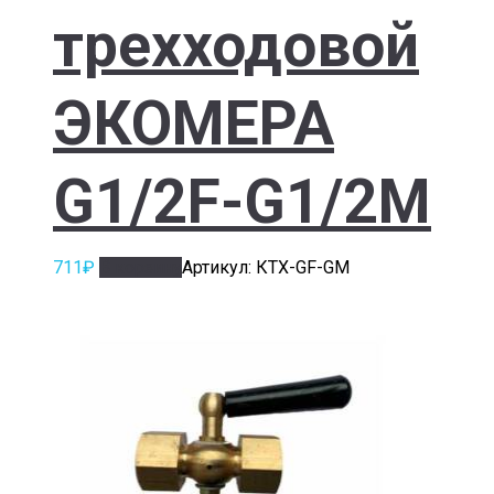
трехходовой
ЭКОМЕРА
G1/2F-G1/2M
711
₽
В корзину
Артикул: КТХ-GF-GM