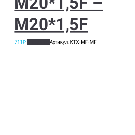
M20*1,5F –
M20*1,5F
711
₽
В корзину
Артикул: КТХ-MF-MF