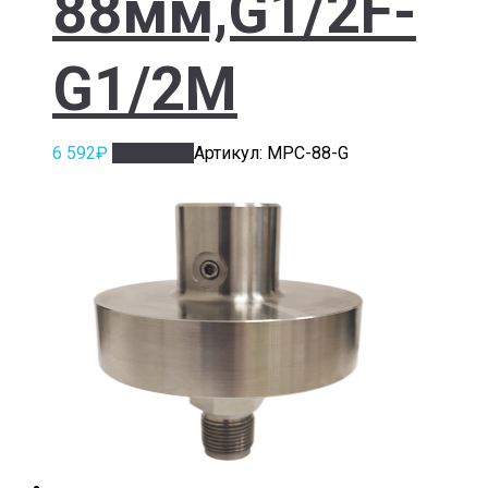
88мм,G1/2F-
G1/2M
6 592
₽
В корзину
Артикул: МРС-88-G