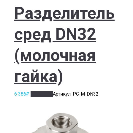
Разделитель
сред DN32
(молочная
гайка)
6 386
₽
В корзину
Артикул: РС-М-DN32