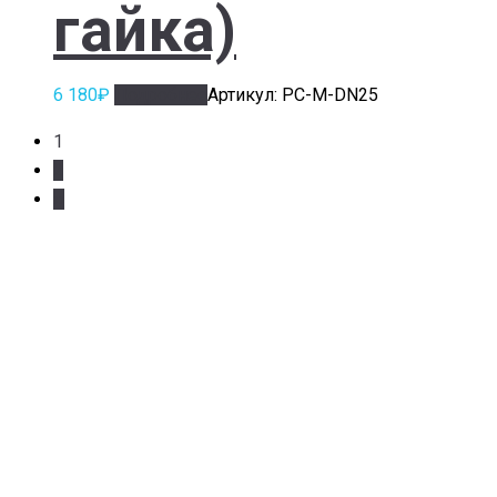
гайка)
6 180
₽
Подробнее
Артикул: РС-М-DN25
1
2
››