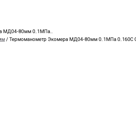
 МД04-80мм 0..1МПа...
мм
/ Термоманометр Экомера МД04-80мм 0..1МПа 0..160С G