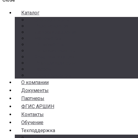
Каталог
Счетчики воды
Реле давления
Датчики давления
Манометры
Термометры
Термоманометры
Комплектующие
Разделители сред
Насосы
Косые фильтры
О компании
Документы
Партнеры
ФГИС АРШИН
Контакты
Обучение
Техподдержка
Замена брака