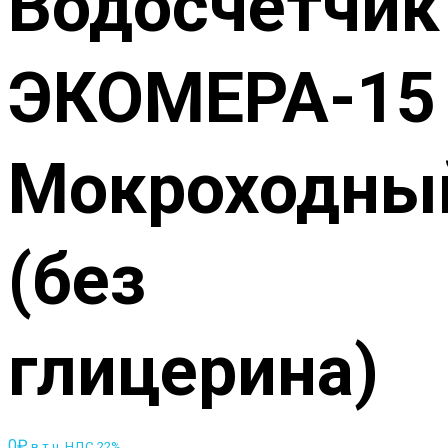
Водосчетчик
ЭКОМЕРА-15
Мокроходны
(без
глицерина)
0
₽
в т.ч. НДС 22%