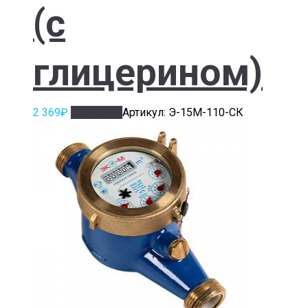
(с
глицерином)
2 369
₽
В корзину
Артикул: Э-15М-110-СК