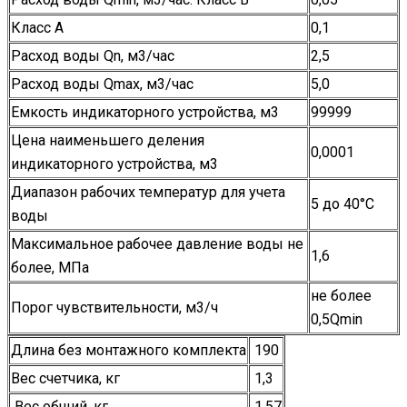
Класс А
0,1
Расход воды Qn, м3/час
2,5
Расход воды Qmax, м3/час
5,0
Емкость индикаторного устройства, м3
99999
Цена наименьшего деления
0,0001
индикаторного устройства, м3
Диапазон рабочих температур для учета
5 до 40°С
воды
Максимальное рабочее давление воды не
1,6
более, МПа
не более
Порог чувствительности, м3/ч
0,5Qmin
Длина без монтажного комплекта
190
Вес счетчика, кг
1,3
Вес общий, кг
1,57