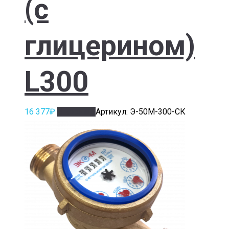
(с
глицерином)
L300
16 377
₽
В корзину
Артикул: Э-50М-300-СК