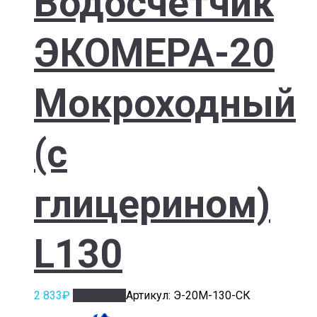
Водосчетчик
ЭКОМЕРА-20
Мокроходный
(с
глицерином)
L130
2 833
₽
В корзину
Артикул: Э-20М-130-СК