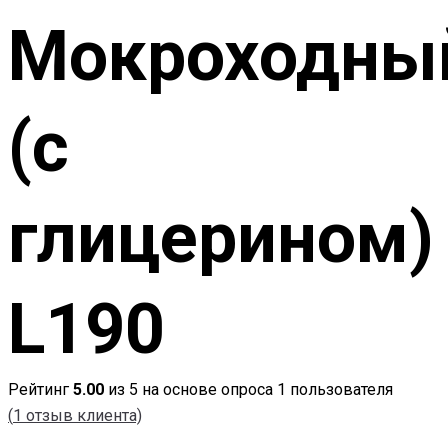
Мокроходны
(с
глицерином)
L190
Рейтинг
5.00
из 5 на основе опроса
1
пользователя
(
1
отзыв клиента)