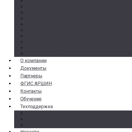
Счетчики воды
Реле давления
Датчики давления
Манометры
Термометры
Термоманометры
Комплектующие
Разделители сред
Насосы
Косые фильтры
О компании
Документы
Партнеры
ФГИС АРШИН
Контакты
Обучение
Техподдержка
Замена брака
Гарантия и возврат
Аналоги
Новости