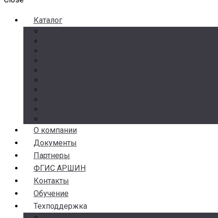
Каталог
Счетчики воды
Реле давления
Датчики давления
Манометры
Термометры
Термоманометры
Комплектующие
Разделители сред
Насосы
Косые фильтры
О компании
Документы
Партнеры
ФГИС АРШИН
Контакты
Обучение
Техподдержка
Замена брака