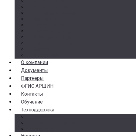
Счетчики воды
Реле давления
Датчики давления
Манометры
Термометры
Термоманометры
Комплектующие
Разделители сред
Насосы
Косые фильтры
О компании
Документы
Партнеры
ФГИС АРШИН
Контакты
Обучение
Техподдержка
Замена брака
Гарантия и возврат
Аналоги
Новости