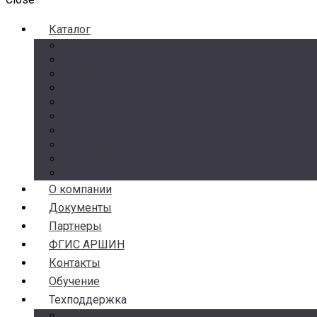
Каталог
Счетчики воды
Реле давления
Датчики давления
Манометры
Термометры
Термоманометры
Комплектующие
Разделители сред
Насосы
Косые фильтры
О компании
Документы
Партнеры
ФГИС АРШИН
Контакты
Обучение
Техподдержка
Замена брака