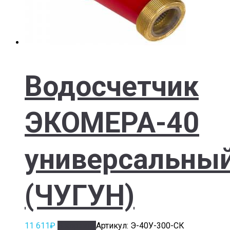
Водосчетчик
ЭКОМЕРА-40
универсальны
(ЧУГУН)
11 611
₽
В корзину
Артикул: Э-40У-300-СК