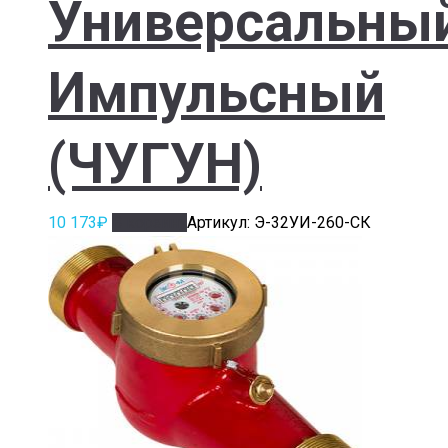
Универсальны
Импульсный
(ЧУГУН)
10 173
₽
В корзину
Артикул: Э-32УИ-260-СК