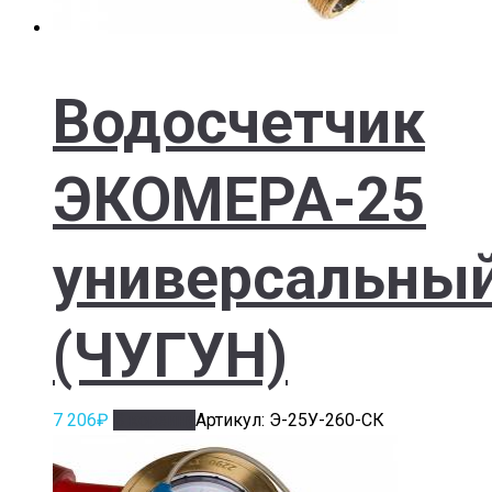
Водосчетчик
ЭКОМЕРА-25
универсальны
(ЧУГУН)
7 206
₽
В корзину
Артикул: Э-25У-260-СК