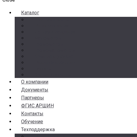
Каталог
Счетчики воды
Реле давления
Датчики давления
Манометры
Термометры
Термоманометры
Комплектующие
Разделители сред
Насосы
Косые фильтры
О компании
Документы
Партнеры
ФГИС АРШИН
Контакты
Обучение
Техподдержка
Замена брака