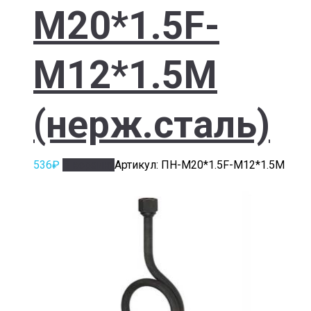
M20*1.5F-
M12*1.5M
(нерж.сталь)
536
₽
В корзину
Артикул: ПН-M20*1.5F-M12*1.5M