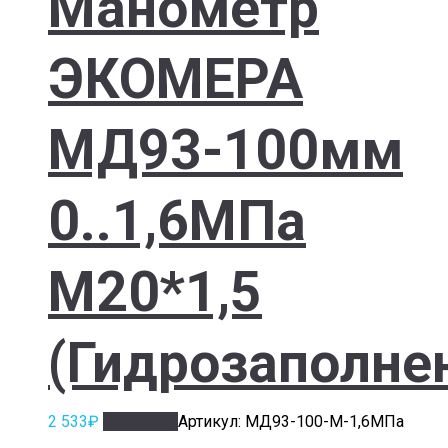
Манометр
ЭКОМЕРА
МД93-100мм
0..1,6МПа
М20*1,5
(Гидрозаполне
2 533
₽
В корзину
Артикул: МД93-100-М-1,6МПа