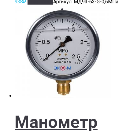
938
₽
Подробнее
Артикул: МД93-63-G-0,6МПа
Манометр