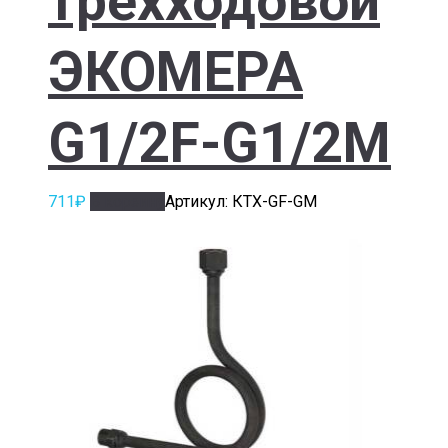
трехходовой
ЭКОМЕРА
G1/2F-G1/2M
711
₽
В корзину
Артикул: КТХ-GF-GM