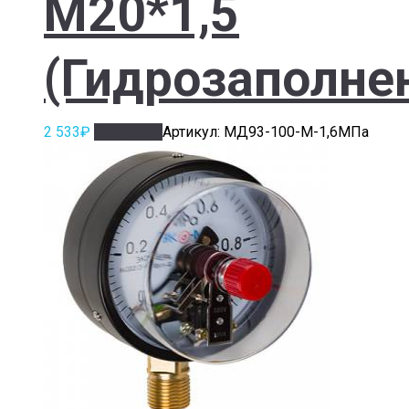
М20*1,5
(Гидрозаполне
2 533
₽
В корзину
Артикул: МД93-100-М-1,6МПа