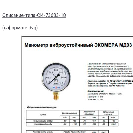
Описание-типа-СИ-73683-18
(в формате dvg)