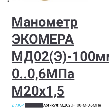
Манометр
ЭКОМЕРА
МД02(Э)-100м
0..0,6МПа
М20х1,5
2 730
₽
В корзину
Артикул: МД02Э-100-М-0,6МПа