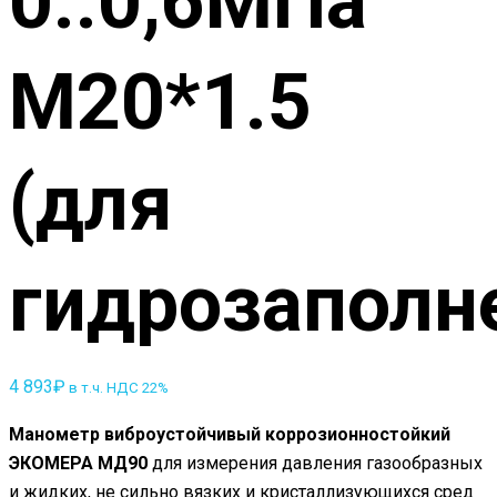
0..0,6МПа
M20*1.5
(для
гидрозаполн
4 893
₽
в т.ч. НДС 22%
Манометр виброустойчивый коррозионностойкий
ЭКОМЕРА МД90
для измерения давления газообразных
и жидких, не сильно вязких и кристаллизующихся сред