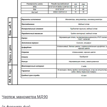
Чертеж манометра МД90
(в формате dvg)