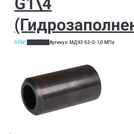
G1\4
(Гидрозаполне
938
₽
В корзину
Артикул: МД93-63-G-1,0 МПа