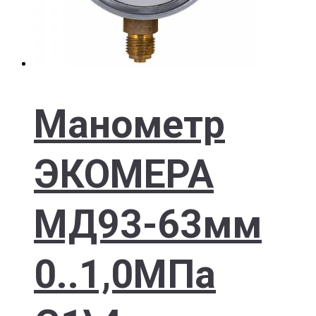
Манометр
ЭКОМЕРА
МД93-63мм
0..1,0МПа