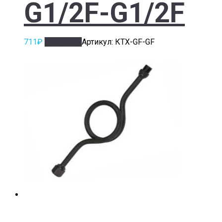
G1/2F-G1/2F
711
₽
В корзину
Артикул: КТХ-GF-GF