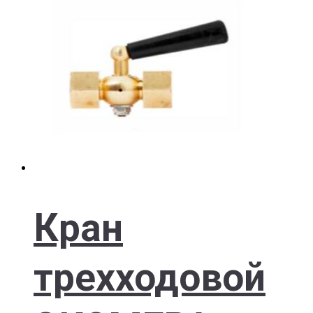
Кран
трехходовой