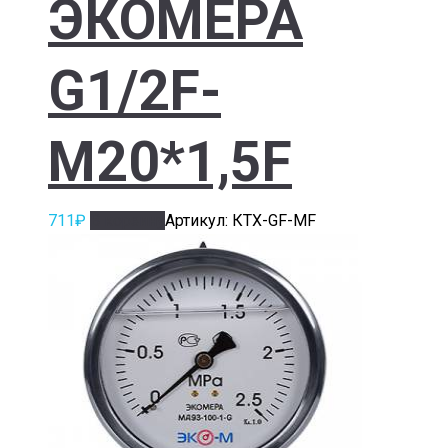
ЭКОМЕРА
G1/2F-
M20*1,5F
711
₽
В корзину
Артикул: КТХ-GF-MF