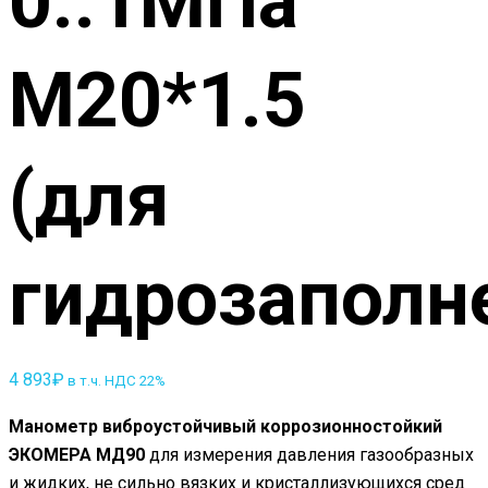
0..1МПа
M20*1.5
(для
гидрозаполн
4 893
₽
в т.ч. НДС 22%
Манометр виброустойчивый коррозионностойкий
ЭКОМЕРА МД90
для измерения давления газообразных
и жидких, не сильно вязких и кристаллизующихся сред