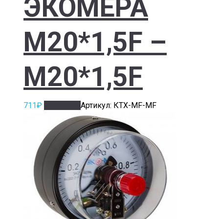
ЭКОМЕРА
M20*1,5F –
M20*1,5F
711
₽
В корзину
Артикул: КТХ-MF-MF