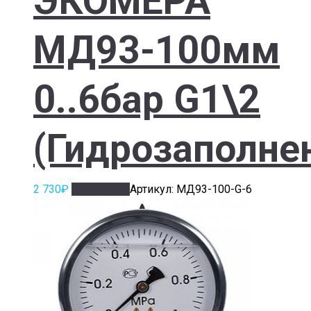
ЭКОМЕРА
МД93-100мм
0..6бар G1\2
(Гидрозаполне
2 730
₽
Подробнее
Артикул: МД93-100-G-6