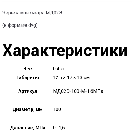
Чертеж манометра МД02Э
(в формате dvg)
Характеристики
Вес
0.4 кг
Габариты
12.5 × 17 × 13 см
Артикул
МД02Э-100-М-1,6МПа
Диаметр, мм
100
Давление, МПа
0…1,6