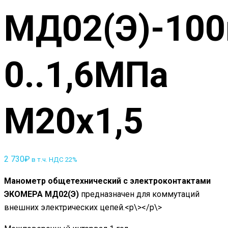
МД02(Э)-10
0..1,6МПа
М20х1,5
2 730
₽
в т.ч. НДС 22%
Манометр общетехнический с электроконтактами
ЭКОМЕРА МД02(Э)
предназначен для коммутаций
внешних электрических цепей.<p\></p\>