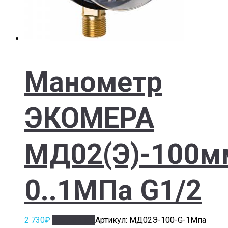
Манометр
ЭКОМЕРА
МД02(Э)-100м
0..1МПа G1/2
2 730
₽
Подробнее
Артикул: МД02Э-100-G-1Мпа