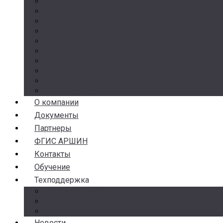
Счетчики воды
Реле давления
Датчики давления
Манометры
Термометры
Термоманометры
Комплектующие
Разделители сред
Насосы
Косые фильтры
О компании
Документы
Партнеры
ФГИС АРШИН
Контакты
Обучение
Техподдержка
Замена брака
Гарантия и возврат
Аналоги
Новости