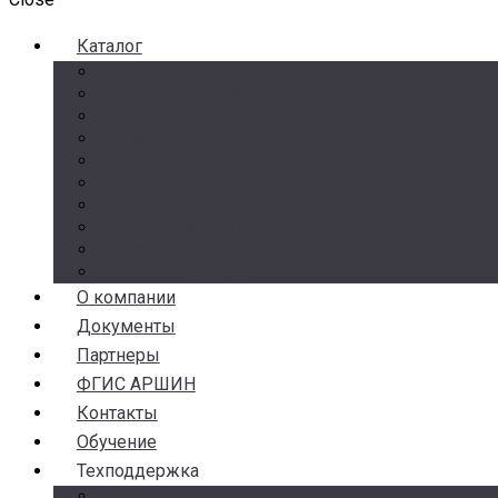
Каталог
Счетчики воды
Реле давления
Датчики давления
Манометры
Термометры
Термоманометры
Комплектующие
Разделители сред
Насосы
Косые фильтры
О компании
Документы
Партнеры
ФГИС АРШИН
Контакты
Обучение
Техподдержка
Замена брака