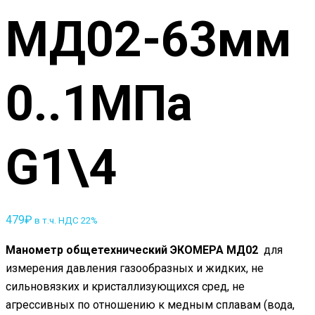
МД02-63мм
0..1МПа
G1\4
479
₽
в т.ч. НДС 22%
Манометр общетехнический ЭКОМЕРА МД02
для
измерения давления газообразных и жидких, не
сильновязких и кристаллизующихся сред, не
агрессивных по отношению к медным сплавам (вода,