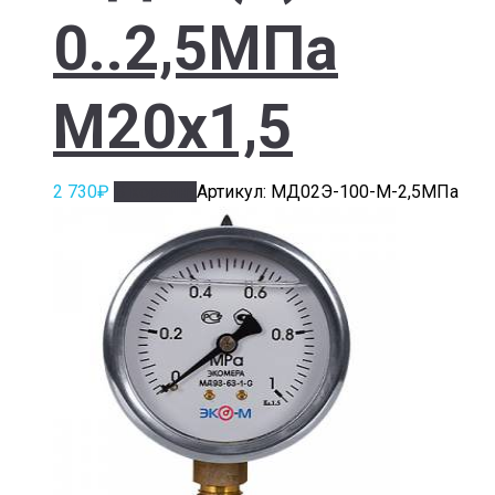
0..2,5МПа
М20х1,5
2 730
₽
В корзину
Артикул: МД02Э-100-М-2,5МПа