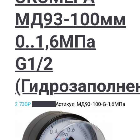
МД93-100мм
0..1,6МПа
G1/2
(Гидрозаполне
2 730
₽
В корзину
Артикул: МД93-100-G-1,6МПа