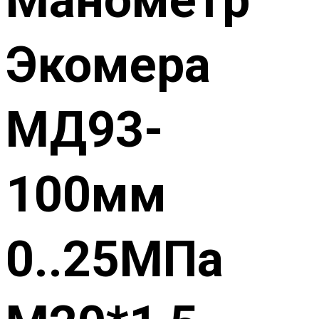
Экомера
МД93-
100мм
0..25МПа