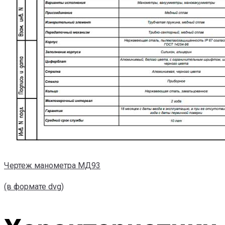
Чертеж манометра МД93
(в формате dvg)