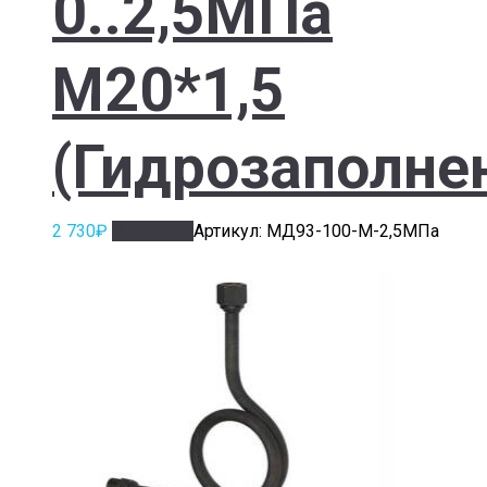
0..2,5МПа
М20*1,5
(Гидрозаполне
2 730
₽
В корзину
Артикул: МД93-100-М-2,5МПа