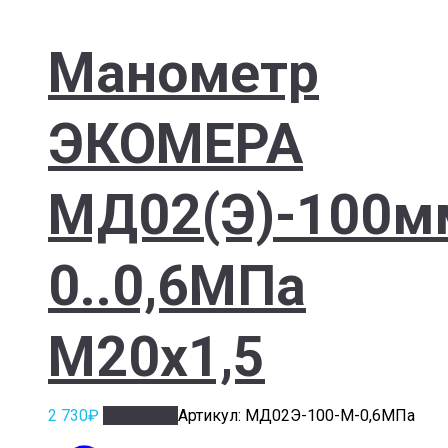
Манометр
ЭКОМЕРА
МД02(Э)-100м
0..0,6МПа
М20х1,5
2 730
₽
В корзину
Артикул: МД02Э-100-М-0,6МПа