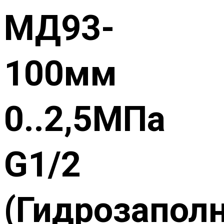
МД93-
100мм
0..2,5МПа
G1/2
(Гидрозапол