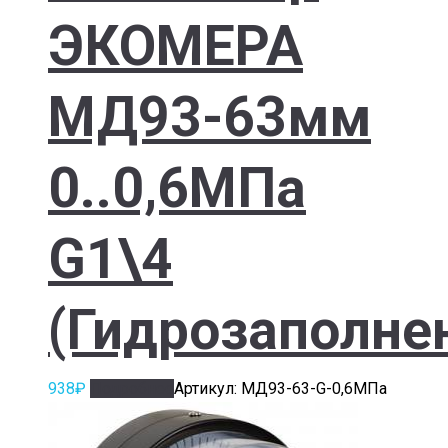
ЭКОМЕРА
МД93-63мм
0..0,6МПа
G1\4
(Гидрозаполне
938
₽
Подробнее
Артикул: МД93-63-G-0,6МПа