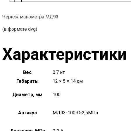
Чертеж манометра МД93
(в формате dvg)
Характеристики
Вес
0.7 кг
Габариты
12 × 5 × 14 см
Диаметр, мм
100
Артикул
МД93-100-G-2,5МПа
Давление, МПа
0..2,5