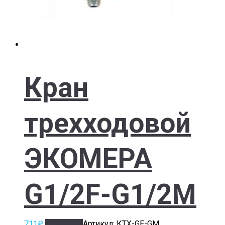
Кран
трехходовой
ЭКОМЕРА
G1/2F-G1/2M
711
₽
В корзину
Артикул: КТХ-GF-GM