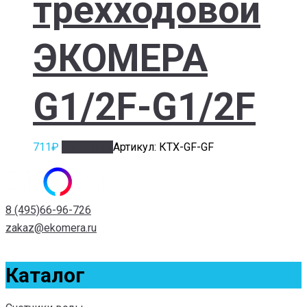
трехходовой
ЭКОМЕРА
G1/2F-G1/2F
711
₽
В корзину
Артикул: КТХ-GF-GF
8 (495)66-96-726
zakaz@ekomera.ru
Каталог