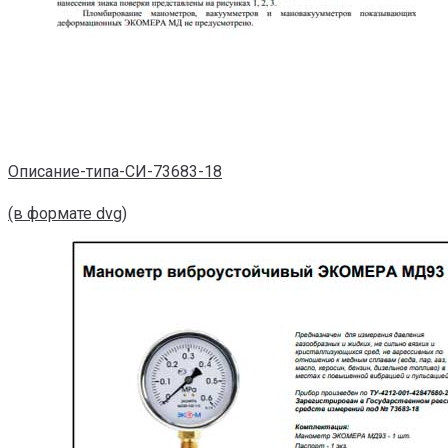
Описание-типа-СИ-73683-18
(в формате dvg)