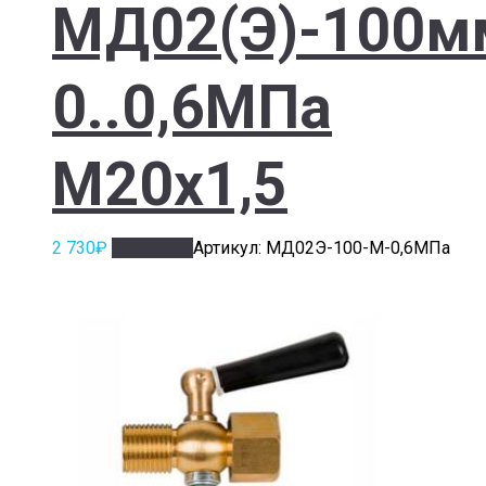
МД02(Э)-100м
0..0,6МПа
М20х1,5
2 730
₽
В корзину
Артикул: МД02Э-100-М-0,6МПа