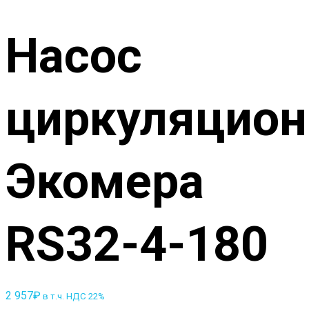
Насос
циркуляцио
Экомера
RS32-4-180
2 957
₽
в т.ч. НДС 22%