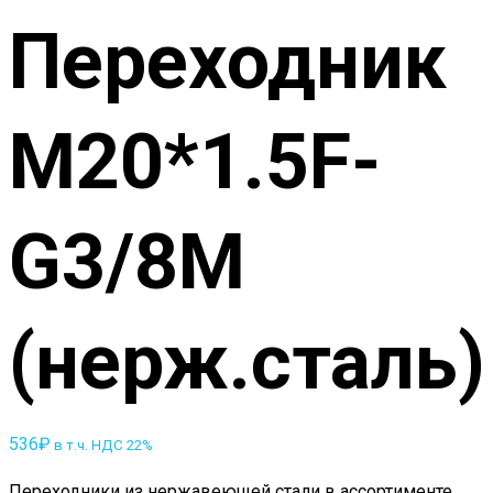
Переходник
M20*1.5F-
G3/8M
(нерж.сталь)
536
₽
в т.ч. НДС 22%
Переходники из нержавеющей стали в ассортименте.