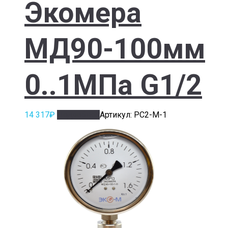
Экомера
МД90-100мм
0..1МПа G1/2
14 317
₽
Подробнее
Артикул: РС2-М-1