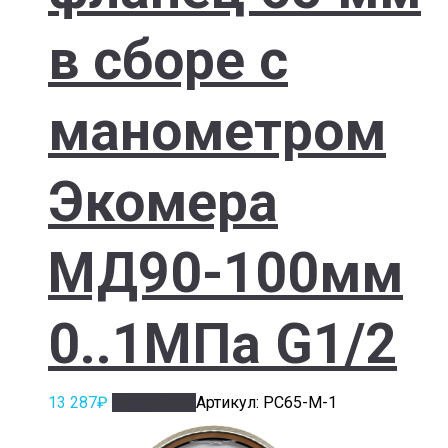
в сборе с
манометром
Экомера
МД90-100мм
0..1МПа G1/2
13 287
₽
Подробнее
Артикул: РС65-М-1