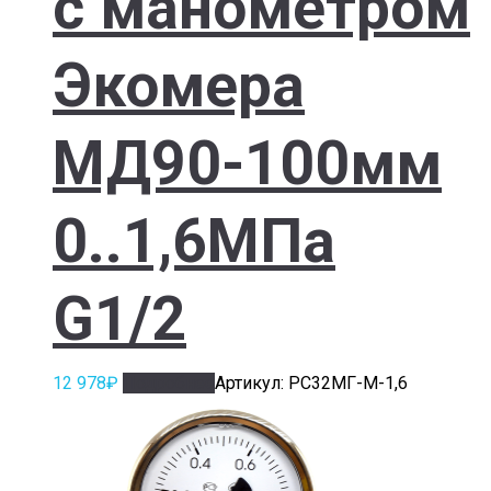
с манометром
Экомера
МД90-100мм
0..1,6МПа
G1/2
12 978
₽
Подробнее
Артикул: РС32МГ-М-1,6