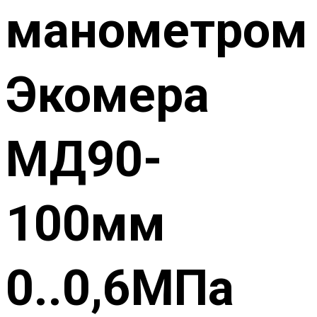
манометром
Экомера
МД90-
100мм
0..0,6МПа