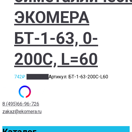
ЭКОМЕРА
БТ-1-63, 0-
200С, L=60
742
₽
В корзину
Артикул: БТ-1-63-200С-L60
8 (495)66-96-726
zakaz@ekomera.ru
Каталог