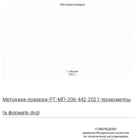
Методика-поверки-РТ-МП-206-442-2021-термометры
(в формате dvg)