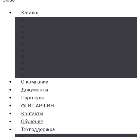
Каталог
Счетчики воды
Реле давления
Датчики давления
Манометры
Термометры
Термоманометры
Комплектующие
Разделители сред
Насосы
Косые фильтры
О компании
Документы
Партнеры
ФГИС АРШИН
Контакты
Обучение
Техподдержка
Замена брака