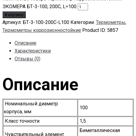
ЭКОМЕРА БТ-3-100, 200С, L=100
В корзину
Артикул:
БТ-3-100-200С-L100
Категории:
Термометры
,
Термометры коррозионностойкие
Product ID:
5857
Описание
Характеристики
Отзывы (0)
Описание
Номинальный диаметр
100
корпуса, мм
Класс точности
1,5
Биметаллическая
Чувствительный элемент