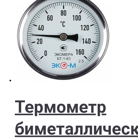
Термометр
биметалличес