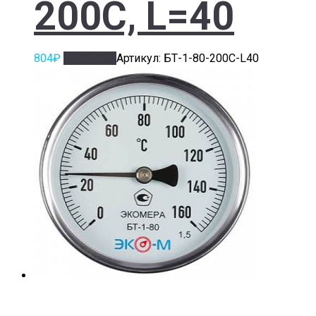
200С, L=40
804
₽
В корзину
Артикул: БТ-1-80-200С-L40