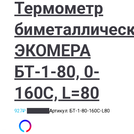
Термометр
биметалличес
ЭКОМЕРА
БТ-1-80, 0-
160С, L=80
927
₽
В корзину
Артикул: БТ-1-80-160С-L80