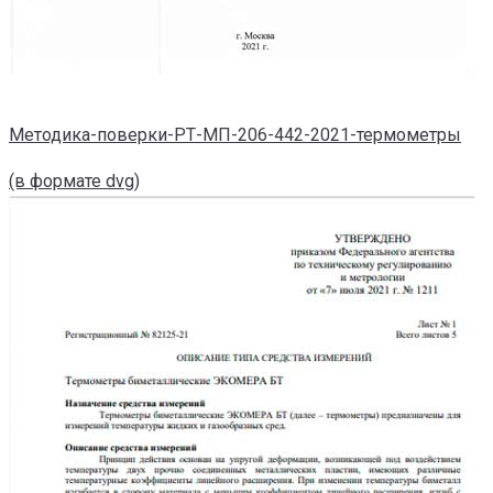
Методика-поверки-РТ-МП-206-442-2021-термометры
(в формате dvg)