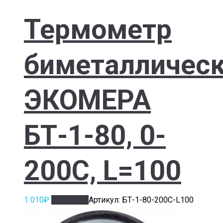
Термометр
биметалличес
ЭКОМЕРА
БТ-1-80, 0-
200С, L=100
1 010
₽
В корзину
Артикул: БТ-1-80-200С-L100