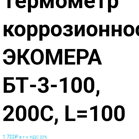
Термометр
коррозионно
ЭКОМЕРА
БТ-3-100,
200С, L=100
1 722
₽
в т.ч. НДС 22%